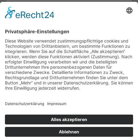
Unternehmen.
Details
Unterstützung
Die Team24 Wohnbau GmbH unterstützt den Verein
"Reisekinder Saschirje"
Zum Verein