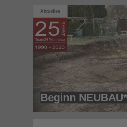
Aktuelles
m
pzig
Beginn NEUBAU*