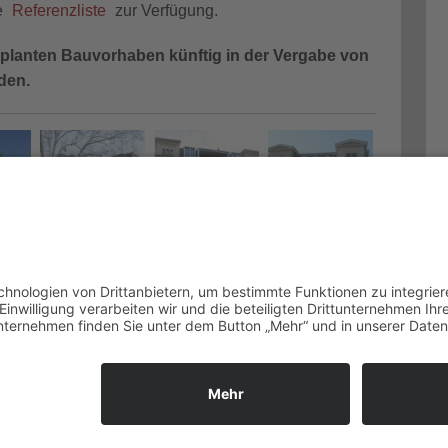
e
Referenzliste
zur Verfügung.
eplanten Bauvorhaben künftig in der Vergabe von
den.