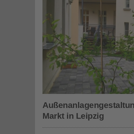
Außenanlagengestaltu
Markt in Leipzig