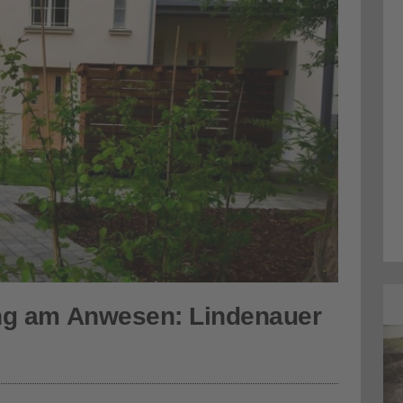
Aktuelles
ng am Anwesen: Lindenauer
Außenanlagengestaltung am Anwesen: