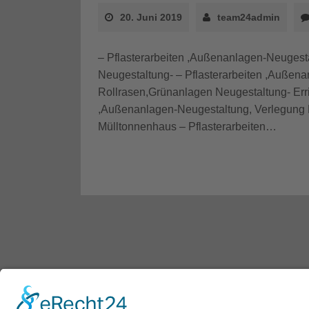
20. Juni 2019
team24admin
– Pflasterarbeiten ,Außenanlagen-Neugest
Neugestaltung- – Pflasterarbeiten ,Außen
Rollrasen,Grünanlagen Neugestaltung- Erri
,Außenanlagen-Neugestaltung, Verlegung 
Mülltonnenhaus – Pflasterarbeiten…