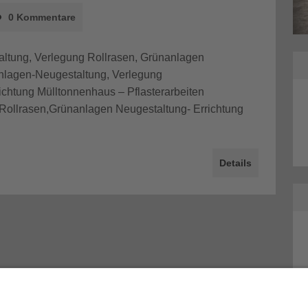
Mencke Straße in Leipzig
0 Kommentare
altung, Verlegung Rollrasen, Grünanlagen
anlagen-Neugestaltung, Verlegung
chtung Mülltonnenhaus – Pflasterarbeiten
Rollrasen,Grünanlagen Neugestaltung- Errichtung
Details